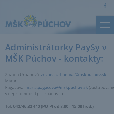
Administrátorky PaySy v
MŠK Púchov - kontakty:
Zuzana Urbanová
zuzana.urbanova@mskpuchov.sk
Mária
Pagáčová
maria.pagacova@mskpuchov.sk
(zastupovani
v neprítomnosti p. Urbanovej)
Tel: 042/46 32 440 (PO-PI od 8,00 - 15,00 hod.)