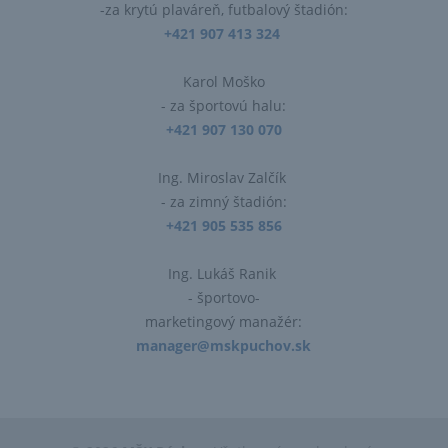
-za krytú plaváreň, futbalový štadión:
+421 907 413 324
Karol Moško
- za športovú halu:
+421 907 130 070
Ing. Miroslav Zalčík
- za zimný štadión:
+421 905 535 856
Ing. Lukáš Ranik
- športovo-
marketingový manažér:
manager@mskpuchov.sk