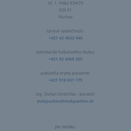
Ul. 1. mája 834/29
020 01
Púchov
správa spoločnosti:
+421 42 4632 440
sekretariát futbalového klubu:
+421 42 4468 205
pokladňa krytej plavárne:
+421 918 651 179
Ing. Štefan Ondrička​ - konateľ:
mskpuchov@mskpuchov.sk
Ján Moško