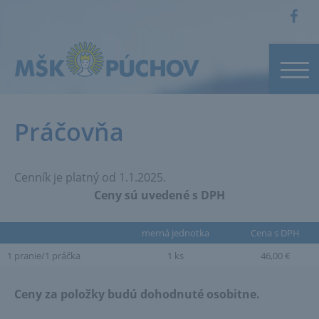
Práčovňa
Cenník je platný od 1.1.2025.
Ceny sú uvedené s DPH
merná jednotka
Cena s DPH
1 pranie/1 práčka
1 ks
46,00 €
Ceny za položky budú dohodnuté osobitne.