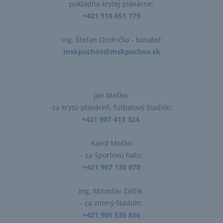
pokladňa krytej plavárne:
+421 918 651 179
Ing. Štefan Ondrička​ - konateľ:
mskpuchov@mskpuchov.sk
Ján Moško
-za krytú plaváreň, futbalový štadión:
+421 907 413 324
Karol Moško
- za športovú halu:
+421 907 130 070
Ing. Miroslav Zalčík
- za zimný štadión:
+421 905 535 856