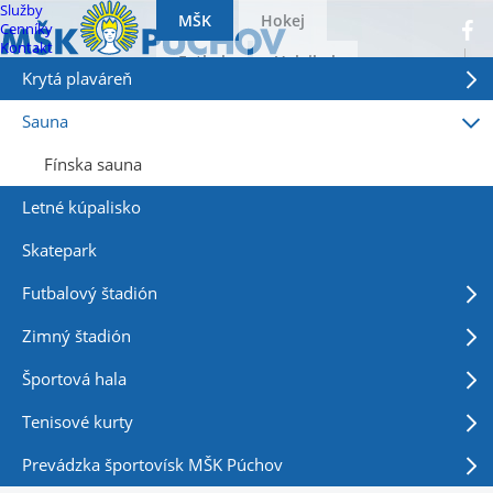
Služby
MŠK
Hokej
Cenníky
Kontakt
Select Language
▼
Futbal
Volejbal
Krytá plaváreň
Sauna
Fínska sauna
Letné kúpalisko
Skatepark
Futbalový štadión
Zimný štadión
Športová hala
Tenisové kurty
Prevádzka športovísk MŠK Púchov