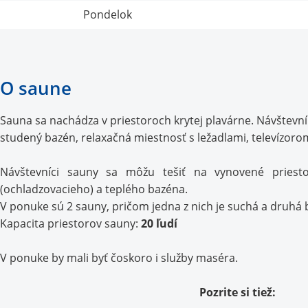
Pondelok
O saune
Sauna sa nachádza v priestoroch krytej plavárne. Návštevník
studený bazén, relaxačná miestnosť s ležadlami, televízoro
Návštevníci sauny sa môžu tešiť na vynovené pries
(ochladzovacieho) a teplého bazéna.
V ponuke sú 2 sauny, pričom jedna z nich je suchá a druhá 
Kapacita priestorov sauny:
20 ľudí
V ponuke by mali byť čoskoro i služby maséra.
Pozrite si tiež: