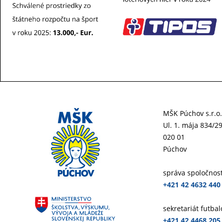
MŠK Púchov s.r.o.
Ul. 1. mája 834/2
020 01
Púchov
správa spoločnost
+421 42 4632 440
sekretariát futba
+421 42 4468 205