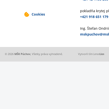
pokladňa krytej p
Cookies
+421 918 651 179
Ing. Štefan Ondrič
mskpuchov@msk
© 2026
MŠK Púchov
, Všetky práva vyhradené.
Vytvoril tím