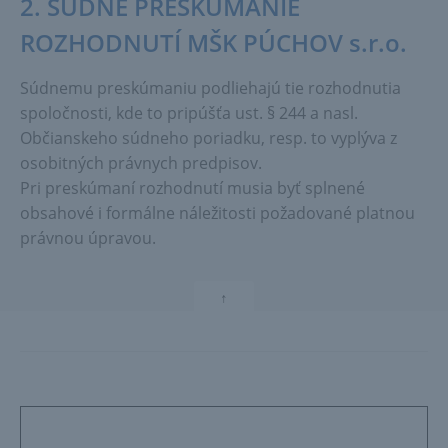
2. SÚDNE PRESKÚMANIE
ROZHODNUTÍ MŠK PÚCHOV s.r.o.
Súdnemu preskúmaniu podliehajú tie rozhodnutia
spoločnosti, kde to pripúšťa ust. § 244 a nasl.
Občianskeho súdneho poriadku, resp. to vyplýva z
osobitných právnych predpisov.
Pri preskúmaní rozhodnutí musia byť splnené
obsahové i formálne náležitosti požadované platnou
právnou úpravou.
↑