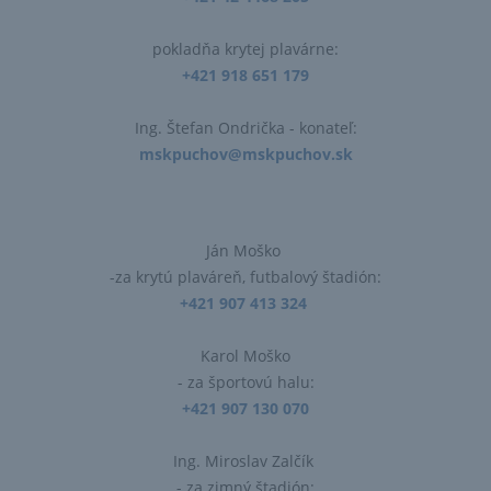
pokladňa krytej plavárne:
+421 918 651 179
Ing. Štefan Ondrička​ - konateľ:
mskpuchov@mskpuchov.sk
Ján Moško
-za krytú plaváreň, futbalový štadión:
+421 907 413 324
Karol Moško
- za športovú halu:
+421 907 130 070
Ing. Miroslav Zalčík
- za zimný štadión: