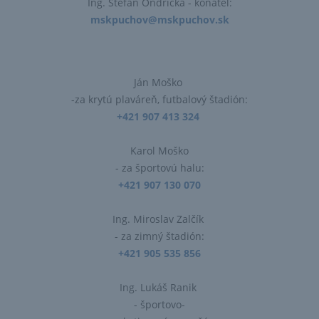
Ing. Štefan Ondrička​ - konateľ:
mskpuchov@mskpuchov.sk
Ján Moško
-za krytú plaváreň, futbalový štadión:
+421 907 413 324
Karol Moško
- za športovú halu:
+421 907 130 070
Ing. Miroslav Zalčík
- za zimný štadión:
+421 905 535 856
Ing. Lukáš Ranik
- športovo-