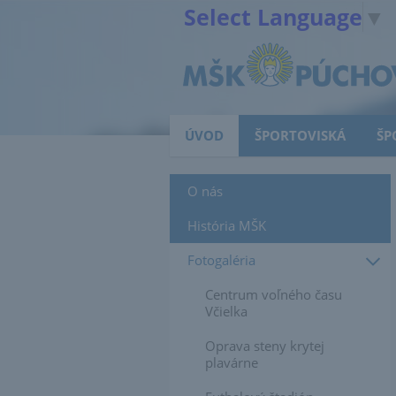
Select Language
▼
ÚVOD
ŠPORTOVISKÁ
ŠP
O nás
História MŠK
Fotogaléria
Centrum voľného času
Včielka
Oprava steny krytej
plavárne