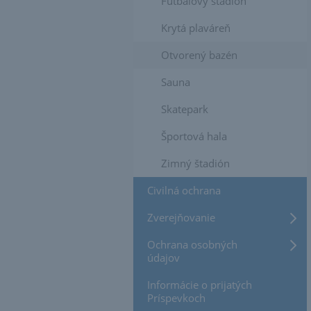
Futbalový štadión
Krytá plaváreň
Otvorený bazén
Sauna
Skatepark
Športová hala
Zimný štadión
Civilná ochrana
Zverejňovanie
Ochrana osobných
údajov
Informácie o prijatých
Príspevkoch