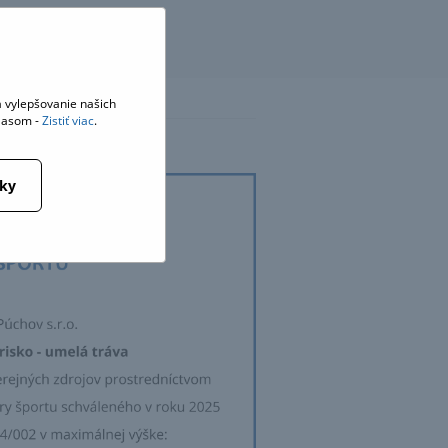
 vylepšovanie našich
hlasom -
Zistiť viac
.
tky