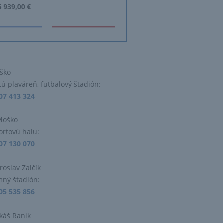
oško
tú plaváreň, futbalový štadión:
07 413 324
Moško
portovú halu:
07 130 070
iroslav Zalčík
imný štadión:
05 535 856
ukáš Ranik