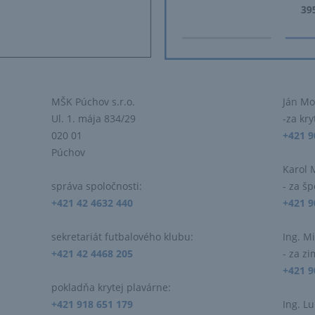
MŠK Púchov s.r.o.
Ján M
Ul. 1. mája 834/29
-za kry
020 01
+421 9
Púchov
Karol 
správa spoločnosti:
- za š
+421 42 4632 440
+421 9
sekretariát futbalového klubu:
Ing. M
+421 42 4468 205
- za z
+421 9
pokladňa krytej plavárne:
+421 918 651 179
Ing. L