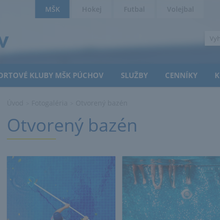
MŠK
Hokej
Futbal
Volejbal
ORTOVÉ KLUBY MŠK PÚCHOV
SLUŽBY
CENNÍKY
K
Úvod
Fotogaléria
Otvorený bazén
>
>
Otvorený bazén