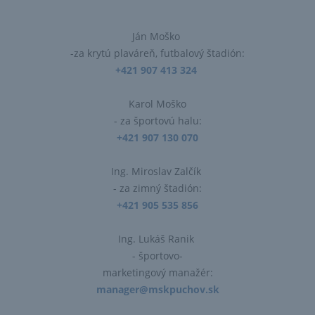
Ján Moško
-za krytú plaváreň, futbalový štadión:
+421 907 413 324
Karol Moško
- za športovú halu:
+421 907 130 070
Ing. Miroslav Zalčík
- za zimný štadión:
+421 905 535 856
Ing. Lukáš Ranik
- športovo-
marketingový manažér:
manager@mskpuchov.sk