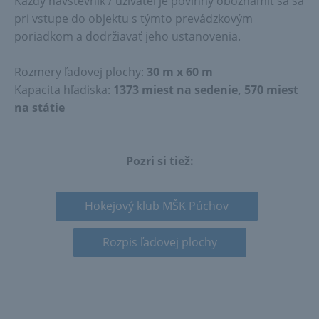
Každý návštevník / užívateľ je povinný oboznámiť sa sa
pri vstupe do objektu s týmto prevádzkovým
poriadkom a dodržiavať jeho ustanovenia.
Rozmery ľadovej plochy:
30 m x 60 m
Kapacita hľadiska:
1373 miest na sedenie, 570 miest
na státie
Pozri si tiež:
Hokejový klub MŠK Púchov
Rozpis ľadovej plochy