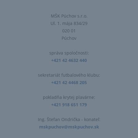
MŠK Púchov s.r.o.
Ul. 1. mája 834/29
020 01
Púchov
správa spoločnosti:
+421 42 4632 440
sekretariát futbalového klubu:
+421 42 4468 205
pokladňa krytej plavárne:
+421 918 651 179
Ing. Štefan Ondrička​ - konateľ:
mskpuchov@mskpuchov.sk