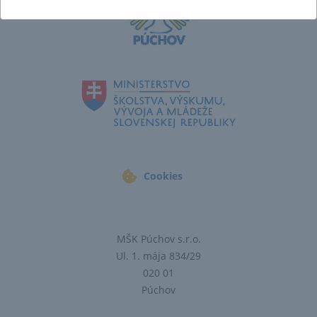
Cookies
MŠK Púchov s.r.o.
Ul. 1. mája 834/29
020 01
Púchov