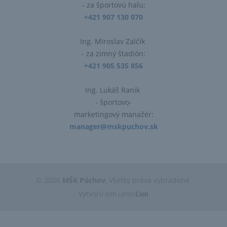
- za športovú halu:
+421 907 130 070
Ing. Miroslav Zalčík
- za zimný štadión:
+421 905 535 856
Ing. Lukáš Ranik
- športovo-
marketingový manažér:
manager@mskpuchov.sk
© 2026
MŠK Púchov
, Všetky práva vyhradené.
Vytvoril tím