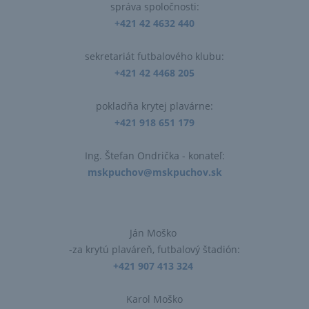
správa spoločnosti:
+421 42 4632 440
sekretariát futbalového klubu:
+421 42 4468 205
pokladňa krytej plavárne:
+421 918 651 179
Ing. Štefan Ondrička​ - konateľ:
mskpuchov@mskpuchov.sk
Ján Moško
-za krytú plaváreň, futbalový štadión:
+421 907 413 324
Karol Moško