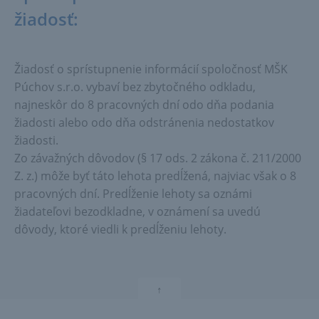
žiadosť:
Žiadosť o sprístupnenie informácií spoločnosť MŠK
Púchov s.r.o. vybaví bez zbytočného odkladu,
najneskôr do 8 pracovných dní odo dňa podania
žiadosti alebo odo dňa odstránenia nedostatkov
žiadosti.
Zo závažných dôvodov (§ 17 ods. 2 zákona č. 211/2000
Z. z.) môže byť táto lehota predĺžená, najviac však o 8
pracovných dní. Predĺženie lehoty sa oznámi
žiadateľovi bezodkladne, v oznámení sa uvedú
dôvody, ktoré viedli k predĺženiu lehoty.
↑